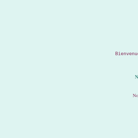
Bienvenu
N
No