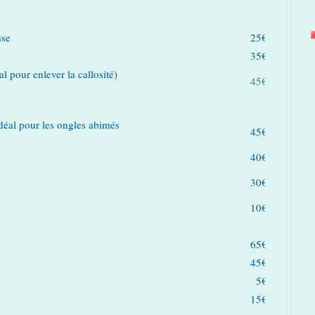
sse
25€
35€
 pour enlever la callosité)
45€
déal pour les ongles abimés
45€
40€
30€
10€
65€
45€
5€
15€