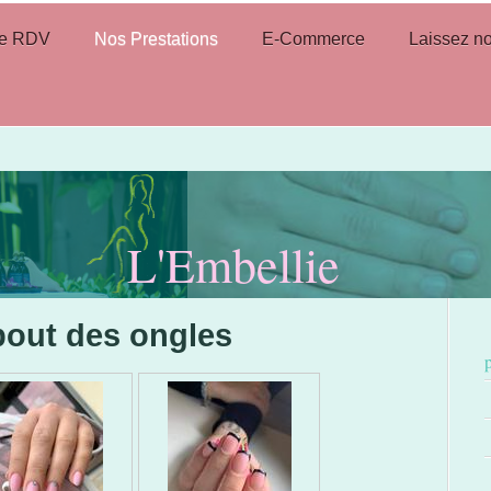
re RDV
Nos Prestations
E-Commerce
Laissez no
L'Embellie
bout des ongles